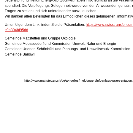
Jegenstorf und Helion Energy AG, Zuchwil, haben im Anschluss an die Präsent
spendiert. Die Verpflegungs-Gelegenheit wurde von den Anwesenden genutzt, 
Fragen zu stellen und sich untereinander auszutauschen.
Wir danken allen Beteiligten für das Ermöglichen dieses gelungenen, informati
Unter folgendem Link finden Sie die Präsentation:
https://www.swisstransfer.c
c9b304bf95dd
Gemeinde Mattstetten und Gruppe Ökologie
Gemeinde Moosseedorf und Kommission Umwelt, Natur und Energie
Gemeinde Urtenen-Schönbühl und Planungs- und Umweltschutz Kommission
Gemeinde Bäriswil
http://www.mattstetten.ch/de/aktuelles/meldungen/Infoanlass-praesentatio