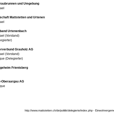
Fraubrunnen und Umgebung
ael
chaft Mattstetten und Urtenen
ael
band Urtenenbach
ael (Vorstand)
egierter)
verbund Grauholz AG
ael (Vorstand)
ue (Delegierter)
egeheim Frienisberg
-Oberaargau AG
ique
http://www.mattstetten.ch/de/politik/delegierte/index.php - Einwohnergem