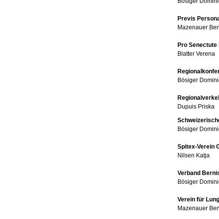
Bösiger Domin
Previs Persona
Mazenauer Ben
Pro Senectute
Blatter Verena
Regionalkonfer
Bösiger Domin
Regionalverke
Dupuis Priska
Schweizerisc
Bösiger Domin
Spitex-Verein 
Nilsen Katja
Verband Berni
Bösiger Domin
Verein für Lun
Mazenauer Ben