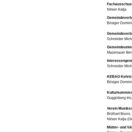
Fachausschuss
Nilsen Katja
Gemeindeverba
Bösiger Domin
Gemeindeverb
Schneider Mich
Gemeindeunter
Mazenauer Ben
Interessengeme
Schneider Mich
KEBAG Kehrich
Bösiger Domin
Kulturkommiss
Guggisberg Iris,
Verein Musiks
Brülhart Bruno,
Nilsen Katja (D
Mütter- und V