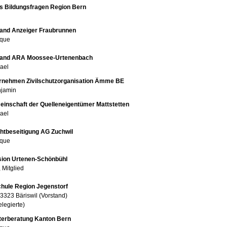
 Bildungsfragen Region Bern
nd Anzeiger Fraubrunnen
ique
and ARA Moossee-Urtenenbach
ael
nehmen Zivilschutzorganisation Ämme BE
jamin
inschaft der Quelleneigentümer Mattstetten
ael
tbeseitigung AG Zuchwil
ique
ion Urtenen-Schönbühl
 Mitglied
chule Region Jegenstorf
 3323 Bäriswil (Vorstand)
elegierte)
äterberatung Kanton Bern