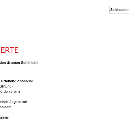
Schliessen
IERTE
ion Urtenen-Schönbühl
z Urtenen-Schönbühl
Stiftung)
Förderverein)
inde Jegenstorf
äsident
runnen