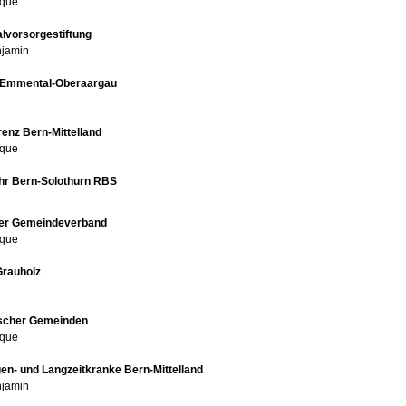
ique
lvorsorgestiftung
jamin
 Emmental-Oberaargau
enz Bern-Mittelland
ique
hr Bern-Solothurn RBS
her Gemeindeverband
ique
Grauholz
scher Gemeinden
ique
gen- und Langzeitkranke Bern-Mittelland
jamin