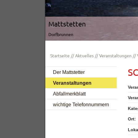
Mattstetten
Dorfbrunnen
Startseite
Aktuelles
Veranstaltungen
S
Der Mattstetter
Veranstaltungen
Vera
Abfallmerkblatt
Vera
wichtige Telefonnummern
Kate
Ort:
Lokal