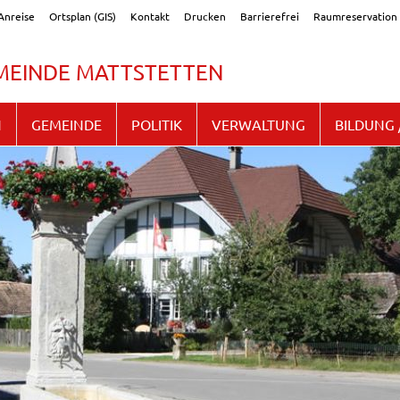
Anreise
Ortsplan (GIS)
Kontakt
Drucken
Barrierefrei
Raumreservation
EINDE MATTSTETTEN
N
GEMEINDE
POLITIK
VERWALTUNG
BILDUNG 