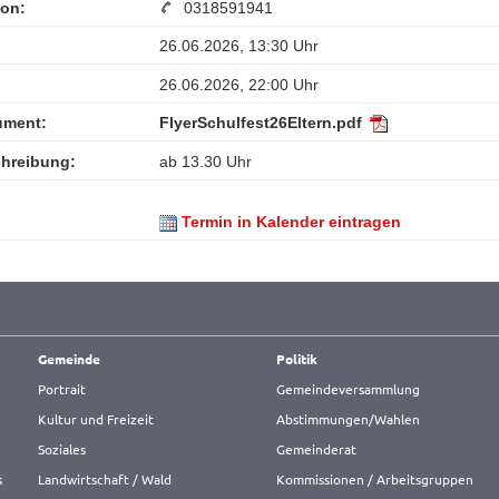
fon:
0318591941
26.06.2026, 13:30 Uhr
26.06.2026, 22:00 Uhr
ument:
FlyerSchulfest26Eltern.pdf
hreibung:
ab 13.30 Uhr
Termin in Kalender eintragen
Gemeinde
Politik
Portrait
Gemeindeversammlung
Kultur und Freizeit
Abstimmungen/Wahlen
Soziales
Gemeinderat
s
Landwirtschaft / Wald
Kommissionen / Arbeitsgruppen