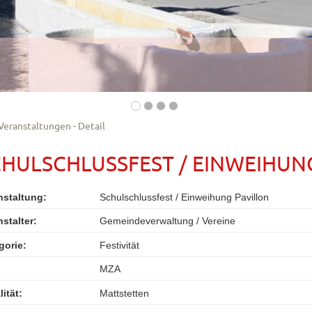
Veranstaltungen - Detail
CHULSCHLUSSFEST / EINWEIHUN
nstaltung:
Schulschlussfest / Einweihung Pavillon
nstalter:
Gemeindeverwaltung / Vereine
gorie:
Festivität
MZA
ität:
Mattstetten