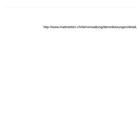
http://www.mattstetten.ch/de/verwaltung/dienstleistungen/detai