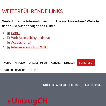
WEITERFÜHRENDE LINKS
Weiterführende Informationen zum Thema "barrierfreie" Website
finden Sie auf den folgenden Seiten:
BehiG
Web Accessibility Initiative
Access for all
Internetkonsortium W3C
Home
Anreise
Ortsplan (GIS)
Kontakt
Drucken
Barrierefrei
Raumreservation
Login
Drucken
|
Sitemap
|
Impressum
|
Datenschutz