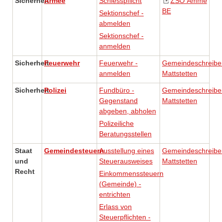
Sicherheit
Armee
Schiesspflicht
ZSO Ämme
BE
Sektionschef -
abmelden
Sektionschef -
anmelden
Sicherheit
Feuerwehr
Feuerwehr -
Gemeindeschreibe
anmelden
Mattstetten
Sicherheit
Polizei
Fundbüro -
Gemeindeschreibe
Gegenstand
Mattstetten
abgeben, abholen
Polizeiliche
Beratungsstellen
Staat
Gemeindesteuern
Ausstellung eines
Gemeindeschreibe
und
Steuerausweises
Mattstetten
Recht
Einkommenssteuern
(Gemeinde) -
entrichten
Erlass von
Steuerpflichten -