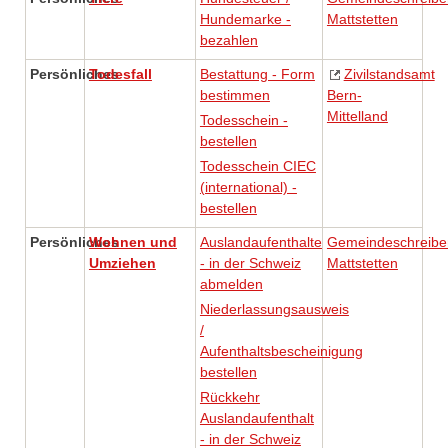
Hundemarke -
Mattstetten
bezahlen
Persönliches
Todesfall
Bestattung - Form
Zivilstandsamt
bestimmen
Bern-
Mittelland
Todesschein -
bestellen
Todesschein CIEC
(international) -
bestellen
Persönliches
Wohnen und
Auslandaufenthalte
Gemeindeschreibe
Umziehen
- in der Schweiz
Mattstetten
abmelden
Niederlassungsausweis
/
Aufenthaltsbescheinigung
bestellen
Rückkehr
Auslandaufenthalt
- in der Schweiz