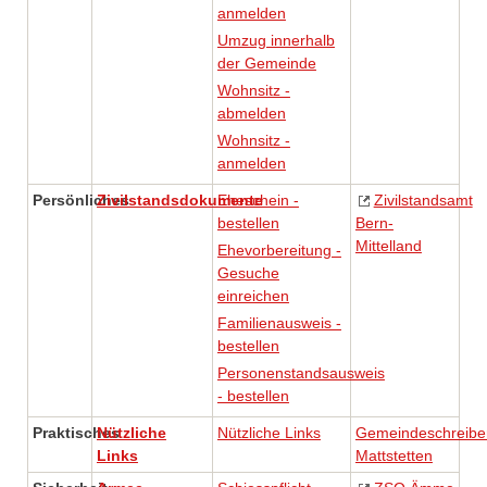
anmelden
Umzug innerhalb
der Gemeinde
Wohnsitz -
abmelden
Wohnsitz -
anmelden
Persönliches
Zivilstandsdokumente
Eheschein -
Zivilstandsamt
bestellen
Bern-
Mittelland
Ehevorbereitung -
Gesuche
einreichen
Familienausweis -
bestellen
Personenstandsausweis
- bestellen
Praktisches
Nützliche
Nützliche Links
Gemeindeschreibe
Links
Mattstetten