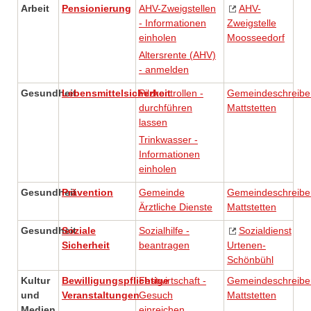
Arbeit
Pensionierung
AHV-Zweigstellen
AHV-
- Informationen
Zweigstelle
einholen
Moosseedorf
Altersrente (AHV)
- anmelden
Gesundheit
Lebensmittelsicherheit
Pilzkontrollen -
Gemeindeschreibe
durchführen
Mattstetten
lassen
Trinkwasser -
Informationen
einholen
Gesundheit
Prävention
Gemeinde
Gemeindeschreibe
Ärztliche Dienste
Mattstetten
Gesundheit
Soziale
Sozialhilfe -
Sozialdienst
Sicherheit
beantragen
Urtenen-
Schönbühl
Kultur
Bewilligungspflichtige
Festwirtschaft -
Gemeindeschreibe
und
Veranstaltungen
Gesuch
Mattstetten
Medien
einreichen