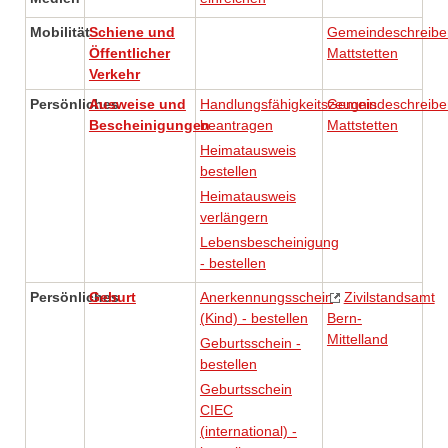
Mobilität
Schiene und
Gemeindeschreibe
Öffentlicher
Mattstetten
Verkehr
Persönliches
Ausweise und
Handlungsfähigkeitszeugnis
Gemeindeschreibe
Bescheinigungen
beantragen
Mattstetten
Heimatausweis
bestellen
Heimatausweis
verlängern
Lebensbescheinigung
- bestellen
Persönliches
Geburt
Anerkennungsschein
Zivilstandsamt
(Kind) - bestellen
Bern-
Mittelland
Geburtsschein -
bestellen
Geburtsschein
CIEC
(international) -