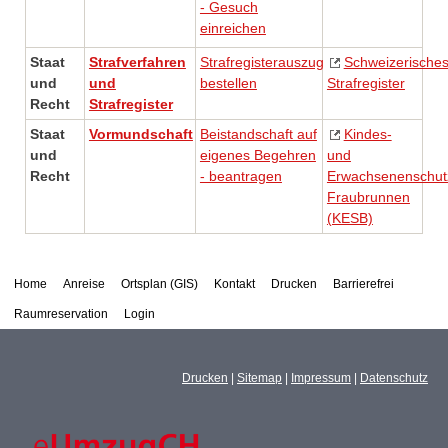
- Gesuch
einreichen
Staat
Strafverfahren
Strafregisterauszug
Schweizerische
und
und
bestellen
Strafregister
Recht
Strafregister
Staat
Vormundschaft
Beistandschaft auf
Kindes-
und
eigenes Begehren
und
Recht
- beantragen
Erwachsenenschut
Fraubrunnen
(KESB)
Home
Anreise
Ortsplan (GIS)
Kontakt
Drucken
Barrierefrei
Raumreservation
Login
Drucken
|
Sitemap
|
Impressum
|
Datenschutz