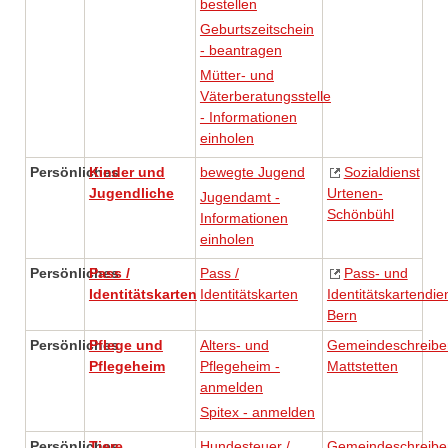
bestellen
Geburtszeitschein
- beantragen
Mütter- und
Väterberatungsstelle
- Informationen
einholen
Persönliches
Kinder und
bewegte Jugend
Sozialdienst
Jugendliche
Urtenen-
Jugendamt -
Schönbühl
Informationen
einholen
Persönliches
Pass /
Pass /
Pass- und
Identitätskarten
Identitätskarten
Identitätskartendie
Bern
Persönliches
Pflege und
Alters- und
Gemeindeschreibe
Pflegeheim
Pflegeheim -
Mattstetten
anmelden
Spitex - anmelden
Persönliches
Tiere
Hundesteuer /
Gemeindeschreibe