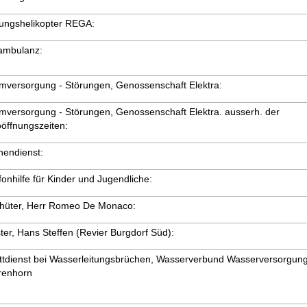
ungshelikopter REGA:
ambulanz:
mversorgung - Störungen, Genossenschaft Elektra:
mversorgung - Störungen, Genossenschaft Elektra. ausserh. der
öffnungszeiten:
endienst:
fonhilfe für Kinder und Jugendliche:
dhüter, Herr Romeo De Monaco:
ter, Hans Steffen (Revier Burgdorf Süd):
ttdienst bei Wasserleitungsbrüchen, Wasserverbund Wasserversorgun
renhorn