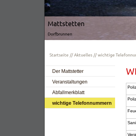
Mattstetten
Dorfbrunnen
Startseite
Aktuelles
wichtige Telefonn
W
Der Mattstetter
Veranstaltungen
Poli
Abfallmerkblatt
Poli
wichtige Telefonnummern
Feu
Sani
Verg