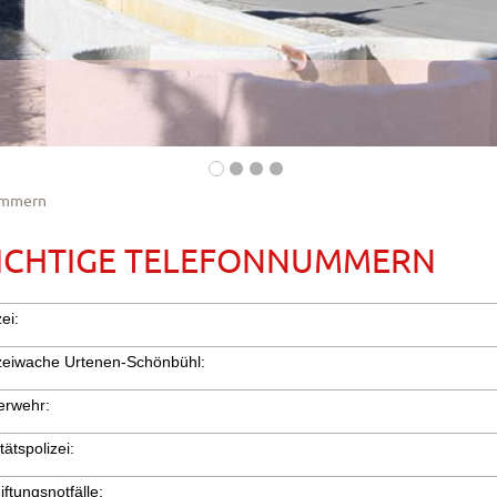
ummern
ICHTIGE TELEFONNUMMERN
zei:
zeiwache Urtenen-Schönbühl:
erwehr:
tätspolizei:
iftungsnotfälle: