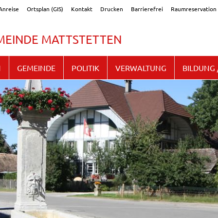
Anreise
Ortsplan (GIS)
Kontakt
Drucken
Barrierefrei
Raumreservation
EINDE MATTSTETTEN
N
GEMEINDE
POLITIK
VERWALTUNG
BILDUNG 