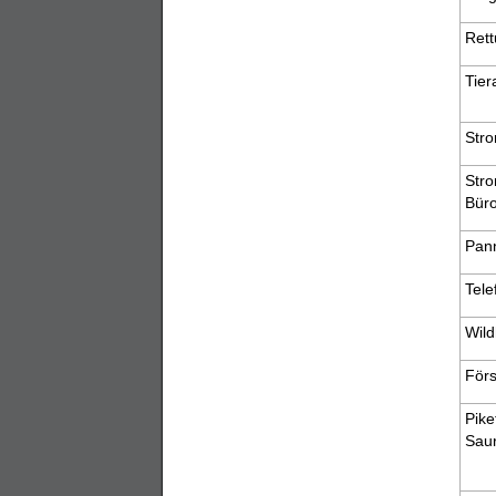
Rett
Tier
Stro
Stro
Büro
Pann
Tele
Wil
Förs
Pike
Sau