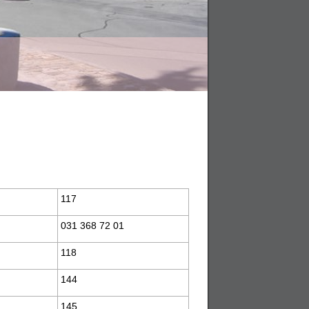
117
031 368 72 01
118
144
145